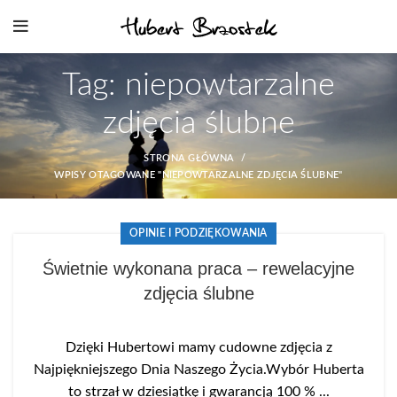
Tag: niepowtarzalne
zdjęcia ślubne
STRONA GŁÓWNA
WPISY OTAGOWANE "NIEPOWTARZALNE ZDJĘCIA ŚLUBNE"
OPINIE I PODZIĘKOWANIA
Świetnie wykonana praca – rewelacyjne
zdjęcia ślubne
Dzięki Hubertowi mamy cudowne zdjęcia z
Najpiękniejszego Dnia Naszego Życia.Wybór Huberta
to strzał w dziesiątkę i gwarancją 100 % ...