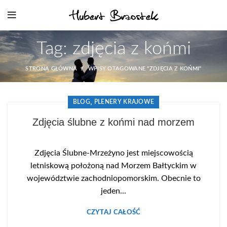
Tag: zdjęcia z końmi
STRONA GŁÓWNA
WPISY OTAGOWANE "ZDJĘCIA Z KOŃMI"
,
BLOG
PLENERY KRAJOWE
Zdjęcia ślubne z końmi nad morzem
Zdjęcia Ślubne-Mrzeżyno jest miejscowością
letniskową położoną nad Morzem Bałtyckim w
województwie zachodniopomorskim. Obecnie to
jeden...
CZYTAJ CAŁOŚĆ