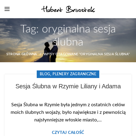
Tag: oryginalna sesja
ślubna
STRONA GŁÓWNA
WPISY OTAGOWANE "ORYGINALNA SESJA ŚLUBNA"
,
BLOG
PLENERY ZAGRANICZNE
Sesja Ślubna w Rzymie Liliany i Adama
Sesja Ślubna w Rzymie była jednym z ostatnich celów
moich ślubnych wojaży, było największe i z pewnością
najsłynniejsze włoskie miasto,...
CZYTAJ CAŁOŚĆ