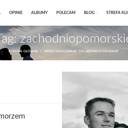
A
OPINIE
ALBUMY
POLECAM
BLOG
STREFA KL
Tag: zachodniopomorski
STRONA GŁÓWNA
WPISY OTAGOWANE "ZACHODNIOPOMORSKIE"
 morzem