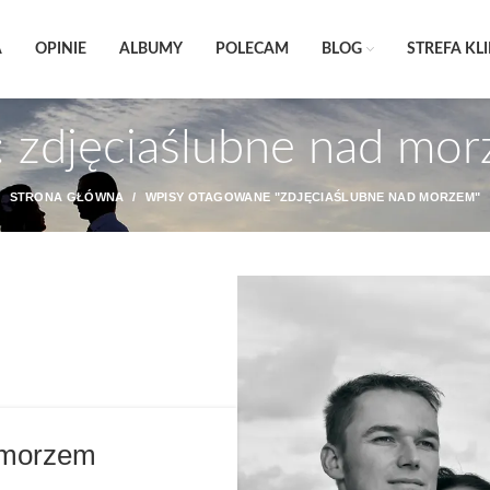
A
OPINIE
ALBUMY
POLECAM
BLOG
STREFA KL
: zdjęciaślubne nad mo
STRONA GŁÓWNA
WPISY OTAGOWANE "ZDJĘCIAŚLUBNE NAD MORZEM"
 morzem