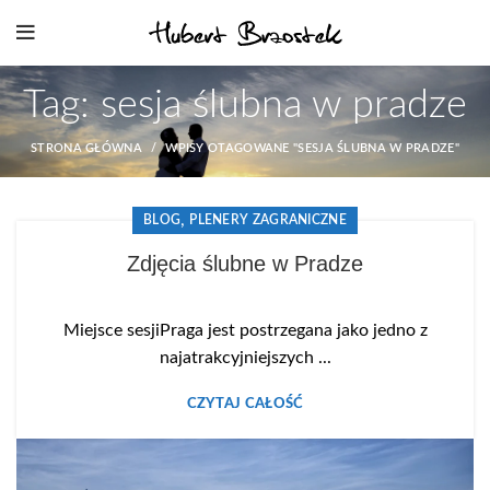
Tag: sesja ślubna w pradze
STRONA GŁÓWNA
WPISY OTAGOWANE "SESJA ŚLUBNA W PRADZE"
,
BLOG
PLENERY ZAGRANICZNE
Zdjęcia ślubne w Pradze
Miejsce sesjiPraga jest postrzegana jako jedno z
najatrakcyjniejszych ...
CZYTAJ CAŁOŚĆ