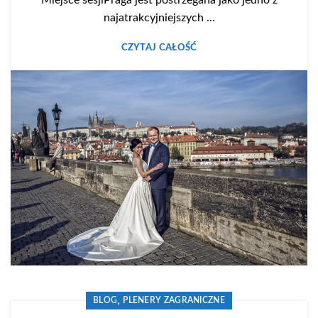
Miejsce sesjiPraga jest postrzegana jako jedno z
najatrakcyjniejszych ...
CZYTAJ CAŁOŚĆ
,
BLOG
PLENERY ZAGRANICZNE