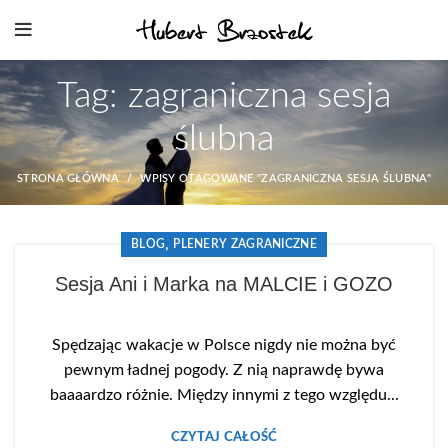
Tag: zagraniczna sesja
ślubna
STRONA GŁÓWNA
WPISY OTAGOWANE "ZAGRANICZNA SESJA ŚLUBNA"
,
BLOG
PLENERY ZAGRANICZNE
Sesja Ani i Marka na MALCIE i GOZO
Spędzając wakacje w Polsce nigdy nie można być
pewnym ładnej pogody. Z nią naprawdę bywa
baaaardzo różnie. Między innymi z tego względu...
CZYTAJ CAŁOŚĆ